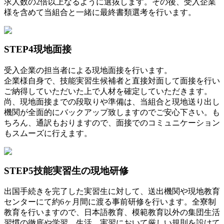
求人数の2倍以上なるように選抜します。その後、受入企業
様を含めて当組合と一緒に最終書類選考を行います。
STEP4
現地面接
受入企業の担当者による現地面接を行います。
企業様自身で、技能実習生候補者と直接対面して面接を行い
ご納得していただいた上で人材を確定していただきます。
尚、現地面接までの段取りや準備は、当組合と現地送り出し
機関が全面的にバックアップ致しますのでご安心下さい。も
ちろん、通訳もおりますので、面接でのコミュニケーション
もスムーズに行えます。
STEP5
技能実習生の現地研修
出国手続きを完了した実習生に対して、送出機関や現地教育
センターにて約6ヶ月間に渡る事前研修を行います。全寮制
教育を行いますので、日本語教育、模範教育以外の集団生活
習慣の徹底や学習、生活、実習において厳しい規則を設けて