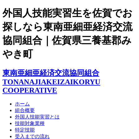
外国人技能実習生を佐賀でお
探しなら東南亜細亜経済交流
協同組合｜佐賀県三養基郡み
やき町
東南亜細亜経済交流協同組合
TONANAJIAKEIZAIKORYU
COOPERATIVE
ホーム
組合概要
外国人技能実習とは
技能対象業種
特定技能
受入までの流れ